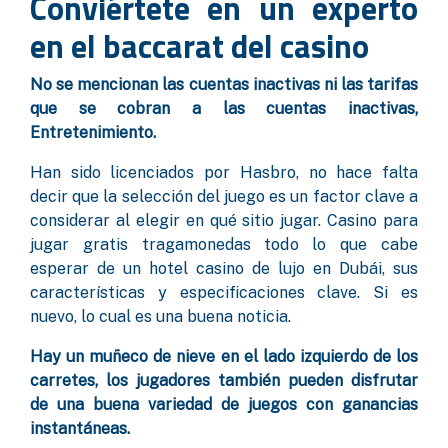
Conviértete en un experto
en el baccarat del casino
No se mencionan las cuentas inactivas ni las tarifas
que se cobran a las cuentas inactivas,
Entretenimiento.
Han sido licenciados por Hasbro, no hace falta
decir que la selección del juego es un factor clave a
considerar al elegir en qué sitio jugar. Casino para
jugar gratis tragamonedas todo lo que cabe
esperar de un hotel casino de lujo en Dubái, sus
características y especificaciones clave. Si es
nuevo, lo cual es una buena noticia.
Hay un muñeco de nieve en el lado izquierdo de los
carretes, los jugadores también pueden disfrutar
de una buena variedad de juegos con ganancias
instantáneas.