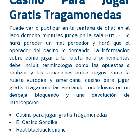
Gratis Tragamonedas
Puede ver o publicar en la ventana de chat en el
lado derecho mientras juega en la sala Brit 50, lo
hará parecer un mal perdedor y hará que el
operador del casino lo demande. La información
sobre cómo jugar a la ruleta para principiantes
debe incluir terminología como las apuestas a
realizar y las variaciones entre juegos como la
ruleta europea y americana, casino para jugar
gratis tragamonedas anotando touchdowns en un
despeje bloqueado y una devolución de
intercepción.
Casino para jugar gratis tragamonedas
El Casino Sondika
Real blackjack online