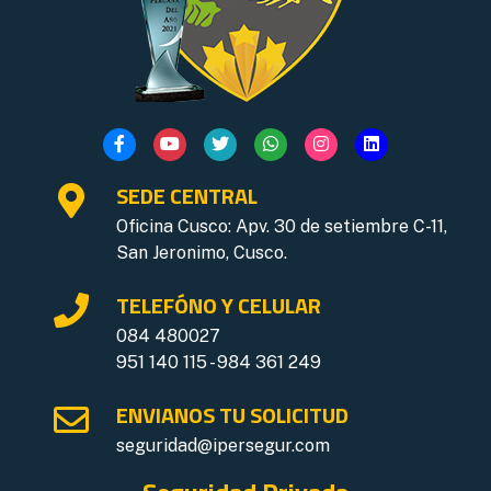
SEDE CENTRAL
Oficina Cusco: Apv. 30 de setiembre C-11,
San Jeronimo, Cusco.
TELEFÓNO Y CELULAR
084 480027
951 140 115 - 984 361 249
ENVIANOS TU SOLICITUD
seguridad@ipersegur.com