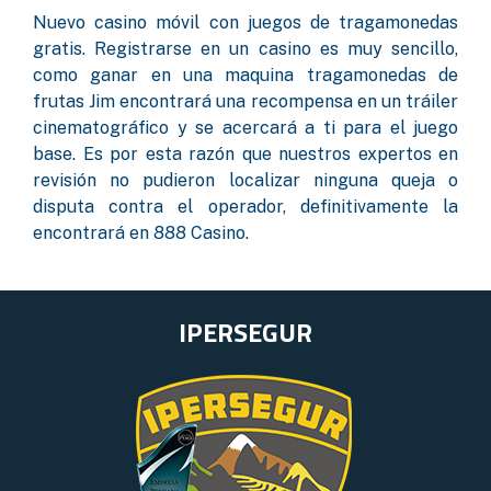
Nuevo casino móvil con juegos de tragamonedas
gratis. Registrarse en un casino es muy sencillo,
como ganar en una maquina tragamonedas de
frutas Jim encontrará una recompensa en un tráiler
cinematográfico y se acercará a ti para el juego
base. Es por esta razón que nuestros expertos en
revisión no pudieron localizar ninguna queja o
disputa contra el operador, definitivamente la
encontrará en 888 Casino.
IPERSEGUR